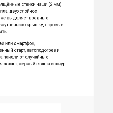
олщённые стенки чаши (2 мм)
пла, двухслойное
и не выделяет вредных
 внутреннюю крышку, паровые
ыть.
ей или смартфон,
енный старт, автоподогрев и
ка панели от случайных
ая ложка, мерный стакан и шнур