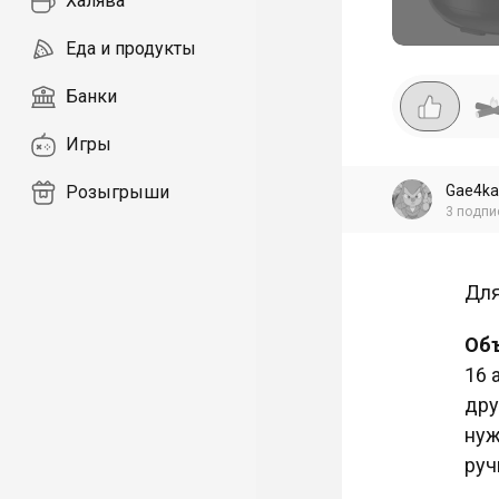
Халява
Еда и продукты
Банки
Игры
Gae4ka
Розыгрыши
3
подпи
Для
Объ
16 
дру
нуж
руч