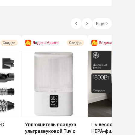
Ещё
Яндекс Маркет
Яндекс Маркет
Скидки
Скидки
ED
Увлажнитель воздуха
Пылесос Tuvio TVC
ультразвуковой Tuvio
HEPA-фильтром