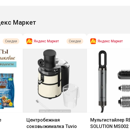
екс Маркет
Яндекс Маркет
Яндекс Маркет
Скидки
Скидки
е
Центробежная
Мультистайлер R
соковыжималка Tuvio
SOLUTION MS002