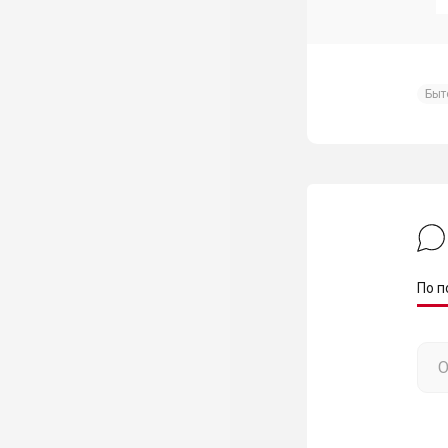
Быт
По п