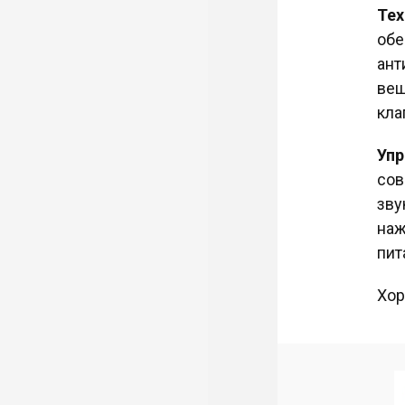
Тех
обе
ант
вещ
кла
Упр
сов
зву
наж
пит
Хор