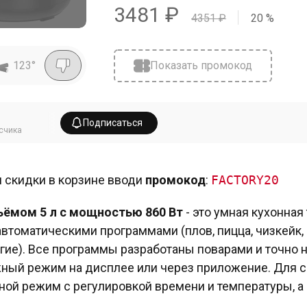
3481
₽
4351
₽
20
%
123
°
Показать промокод
Подписаться
счика
 скидки в корзине вводи
промокод
:
FACTORY20
ёмом 5 л с мощностью 860 Вт
- это умная кухонная
автоматическими программами (плов, пицца, чизкейк, йо
гие). Все программы разработаны поварами и точно 
ный режим на дисплее или через приложение. Для с
ной режим с регулировкой времени и температуры, а 