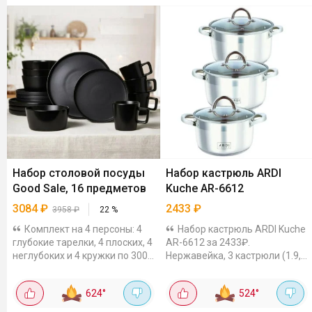
Набор столовой посуды
Набор кастрюль ARDI
Good Sale, 16 предметов
Kuche AR-6612
3084
₽
2433
₽
3958
₽
22
%
Комплект на 4 персоны: 4
Набор кастрюль ARDI Kuche
глубокие тарелки, 4 плоских, 4
AR-6612 за 2433₽.
неглубоких и 4 кружки по 300
Нержавейка, 3 кастрюли (1.9,
мл. Вместительные салатники
2.7, 3.6 л) и 3 стеклянные
универсального размера
крышки. Капсульное дно -
624
°
524
°
тоже входят в набор.
греется равномерно. Для
Керамика с...
индукции подходит. В