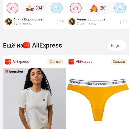
для тёплой погоды. Платье
короткий с рюшами на лямках
334
°
2K
°
из...
– от 229₽Самый бюджетный
вариант в подборке. Лёгкий,...
Алина Воронцова
Алина Воронцова
0
0
2 дня назад
2 дня назад
AliExpress
Ещё из
Ещё
AliExpress
AliExpress
Скидки
Скидки