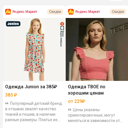
Яндекс Маркет
Яндекс Маркет
Скидки
Скидки
Одежда Junion за 385₽
Одежда ТВОЕ по
хорошим ценам
385
₽
от 229₽
Популярный детский бренд:
в отзывах хвалят качество
Цены указаны
тканей и пошив, в наличии
ориентировочные, могут
разные размеры. Платье из
меняться в зависимости от
поплина – лёгкое, дышащее,
цвета и размера. Топ