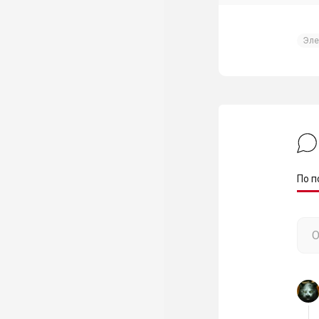
Эле
По п