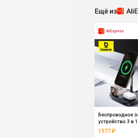
Ещё из
Ali
AliExpress
Беспроводное з
устройство 3 в 
1577
₽