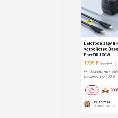
Быстрое зарядн
устройство Base
EnerFill 100W
1739
₽
2369
₽
Компактный GaN
мощностью 100 Вт 
высокоскоростным
USB-C, поддержив
330
современные прот
быстрой зарядки (P
PPS), позволяя без
FireStorm44
25 дней назад
эффективно...