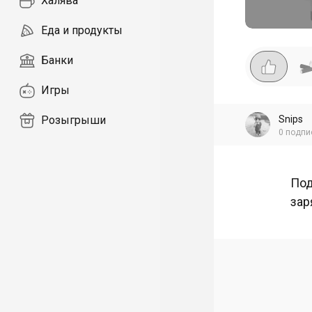
Халява
Еда и продукты
Банки
Игры
Snips
Розыгрыши
0
подпи
Под
зар