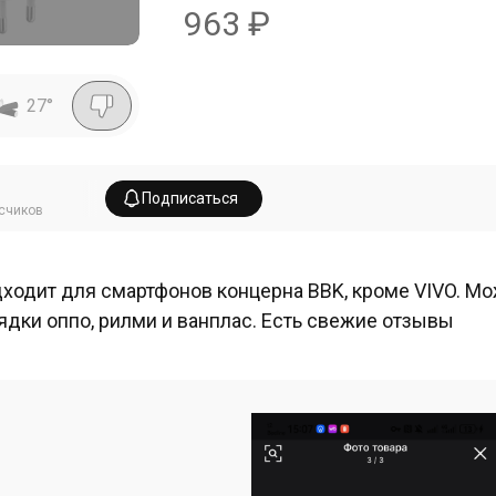
963
₽
27
°
Подписаться
счиков
ходит для смартфонов концерна BBK, кроме VIVO. Мо
ядки оппо, рилми и ванплас. Есть свежие отзывы