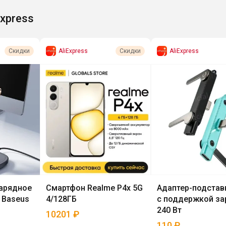
Express
AliExpress
AliExpress
Скидки
Скидки
арядное
Смартфон Realme P4x 5G
Адаптер-подстав
1 Baseus
4/128ГБ
с поддержкой за
240 Вт
10201
₽
110
₽