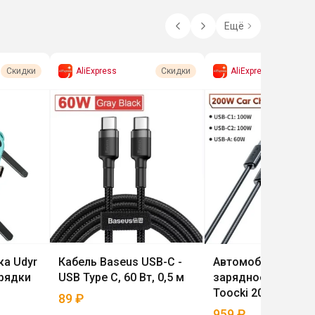
Ещё
AliExpress
AliExpress
Скидки
Скидки
ка Udyr
Кабель Baseus USB-C -
Автомобильное
рядки
USB Type С, 60 Вт, 0,5 м
зарядное устройс
Toocki 200 Вт
89
₽
959
₽