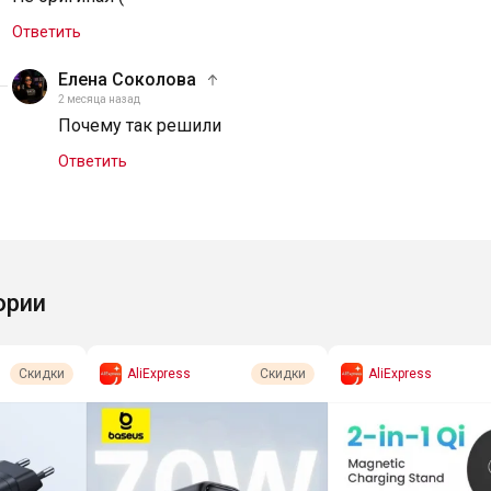
Ответить
Елена Соколова
2 месяца назад
Почему так решили
Ответить
ории
AliExpress
AliExpress
Скидки
Скидки