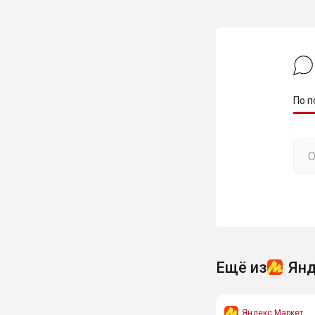
По п
Ещё из
Янд
Яндекс Маркет