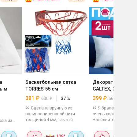
а
Баскетбольная сетка
Декоративные по
ным
TORRES 55 см
GALTEX, 2 шт
381
₽
399
₽
600
₽
37
%
663
₽
40
Сделана вручную из
Я брала их для зал
полипропиленовой нити
очень хороши за эти 
толщиной 4 мм, так что
Наполнитель из
sia из
прочная и не боится погоды,
искусственного лебя
можно повесить на улице.
пуха. Лёгкий, не сбив
делия
108
°
428
°