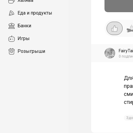
Халява
Еда и продукты
Банки
Игры
FairyTai
Розыгрыши
0
подпи
Для
пра
сми
сти
Здо