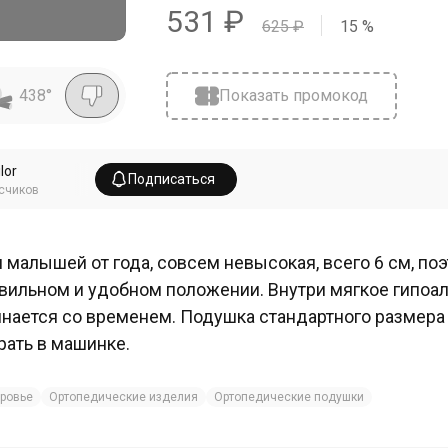
531
₽
625
₽
15
%
438
°
Показать промокод
lor
Подписаться
счиков
 малышей от года, совсем невысокая, всего 6 см, по
вильном и удобном положении. Внутри мягкое гипоал
нается со временем. Подушка стандартного размера 
рать в машинке.
ровье
Ортопедические изделия
Ортопедические подушки