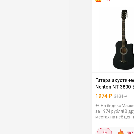
Гитара акустиче
Nenton NT-3800-
1974
₽
3131
₽
На Яндекс Марке
за 1974 рубля! В др
местах на неё ценн
3000 с лишним, а ту
полтора раза деше
2K
°