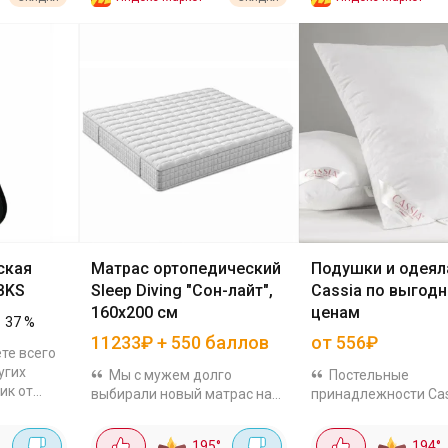
ская
Матрас ортопедический
Подушки и одеял
BKS
Sleep Diving "Сон-лайт",
Cassia по выгод
160x200 см
ценам
37
%
11233₽ + 550 баллов
от 556₽
те всего
угих
Мы с мужем долго
Постельные
ик от
выбирали новый матрас на
принадлежности Cas
т в
нашу двуспалку (160 на 200).
гипоаллергенных
вле. Да,
Наткнулась на эту модель
материалов, все из
195
°
194
°