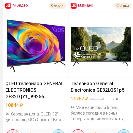
М.Видео
М.Видео
Скидки
Скидки
QLED телевизор GENERAL
Телевизор General
ELECTRONICS
Electronics GE32LQS1p5
GE32LQY1_89256
11757
₽
12900
₽
9
%
10844
₽
Мне начислили 6 тыщ
баллов сегодня в ночь)
Хорошая цена. QLED, 32"
Теперь надо их списывать,
диагональ, ОС «Салют ТВ» от
пока не сгорели. Нашёл QLED
Сбера с голосовым
телевизор на скидке, с
управлением. Встроенные