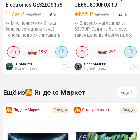
Electronics GE32LQS1p5
UE65U8000FUXRU
11757
₽
44999
₽
12900
₽
9
%
62799
₽
28
%
Мне начислили 6 тыщ
В других магазинах от
баллов сегодня в ночь)
62799₽! Судя по баннеру,
Теперь надо их списывать,
такая цена до 4 августа. 65
пока не сгорели. Нашёл QLED
дюймов, картинка в 4К -
телевизор на скидке, с
краски сочные, черный
195
°
25
°
бонусами выходит 11757р. 32
глубокий (спасибо HDR10+).
дюйма, кулед, внутри...
Операционная система Tizen
BlinMaster
OS -...
Дозорный88
0
0
8 дней назад
8 дней назад
Яндекс Маркет
Ещё из
Ещё
Яндекс Маркет
Яндекс Маркет
Скидки
Скидки