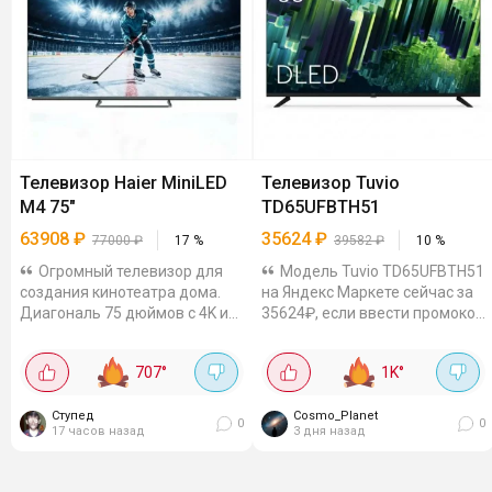
Телевизор Haier MiniLED
Телевизор Tuvio
M4 75"
TD65UFBTH51
63908
₽
35624
₽
77000
₽
17
%
39582
₽
10
%
Огромный телевизор для
Модель Tuvio TD65UFBTH51
создания кинотеатра дома.
на Яндекс Маркете сейчас за
Диагональ 75 дюймов с 4K и
35624₽, если ввести промокод
разрешением 60 Гц.
FACTORY10 65 дюймов! 4К и
Технология Mini LED,
VA-матрица. Контрастность
707
°
1K
°
поддержка HDR10, Dolby
радует. Внутри - Google TV,
Vision. Шустрый смарт-тв на
памяти 64 ГБ - можно...
Google TV 14 с 2/32...
Ступед
Cosmo_Planet
0
0
17 часов назад
3 дня назад