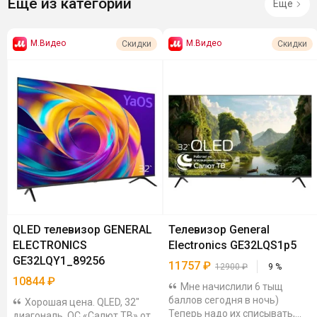
Ещё из категории
Ещё
М.Видео
М.Видео
Скидки
Скидки
QLED телевизор GENERAL
Телевизор General
ELECTRONICS
Electronics GE32LQS1p5
GE32LQY1_89256
11757
₽
12900
₽
9
%
10844
₽
Мне начислили 6 тыщ
баллов сегодня в ночь)
Хорошая цена. QLED, 32"
Теперь надо их списывать,
диагональ, ОС «Салют ТВ» от