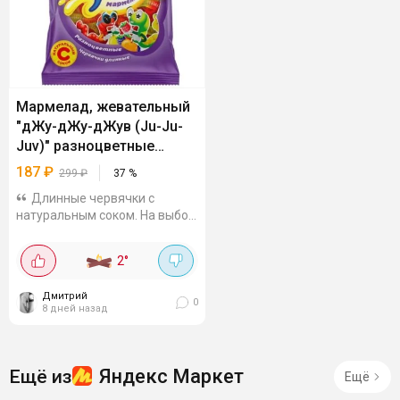
Мармелад, жевательный
"дЖу-дЖу-дЖув (Ju-Ju-
Juv)" разноцветные
червячки длинные 500гр
187
₽
299
₽
37
%
Длинные червячки с
натуральным соком. На выбор
3 ассорти. Есть ещё и мишки.
Очень вкусный! Дешевле
2
°
нигде не видел=)
Разноцветные
Дмитрий
0
8 дней назад
Яндекс Маркет
Ещё из
Ещё