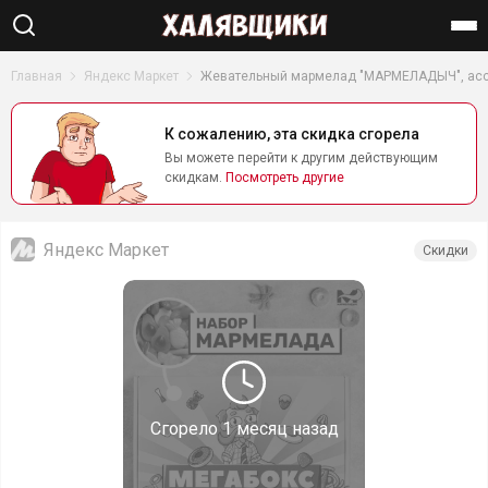
Найти
Главная
Яндекс Маркет
Жевательный мармелад "МАРМЕЛАДЫЧ", ассор
К сожалению, эта скидка сгорела
Вы можете перейти к другим действующим
скидкам.
Посмотреть другие
Яндекс Маркет
Скидки
Сгорело
1 месяц назад