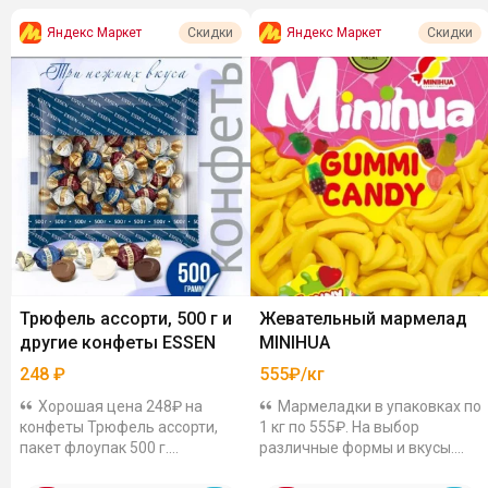
Яндекс Маркет
Яндекс Маркет
Скидки
Скидки
Трюфель ассорти, 500 г и
Жевательный мармелад
другие конфеты ESSEN
MINIHUA
248
₽
555₽/кг
Хорошая цена 248₽ на
Мармеладки в упаковках по
конфеты Трюфель ассорти,
1 кг по 555₽. На выбор
пакет флоупак 500 г.
различные формы и вкусы.
Лакомства с нежной
Например: Бананы - яркий