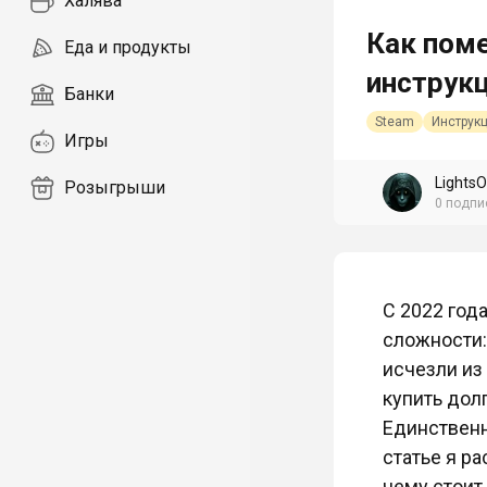
Халява
Как поме
Еда и продукты
инструкц
Банки
Steam
Инструк
Игры
LightsO
Розыгрыши
0
подпи
С 2022 год
сложности:
исчезли из 
купить дол
Единственн
статье я ра
чему стоит