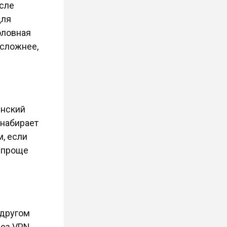
осле
для
оловная
 сложнее,
инский
 набирает
, если
м проще
 другом
Без VPN