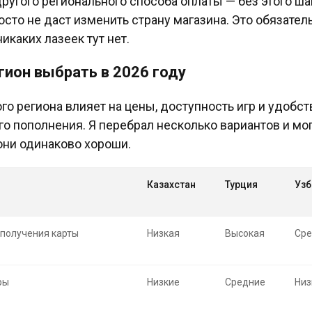
другого регионального способа оплаты — без этого ша
осто не даст изменить страну магазина. Это обязател
никаких лазеек тут нет.
гион выбрать в 2026 году
го региона влияет на цены, доступность игр и удобст
о пополнения. Я перебрал несколько вариантов и мог
 они одинаково хороши.
Казахстан
Турция
Узб
получения карты
Низкая
Высокая
Сре
ры
Низкие
Средние
Низ