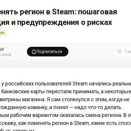
нять регион в Steam: пошаговая
ия и предупреждения о рисках
ции
ut
Подписаться
1 м
счиков
а у российских пользователей Steam начались реаль
 банковские карты перестали принимать, а некоторы
витрины магазина. Я сам столкнулся с этим, когда не
гожданную новинку, и понял — надо что-то делать.
ым рабочим вариантом оказалась смена региона. В э
сскажу, как поменять регион в Steam, какие есть спос
 быть готовым.