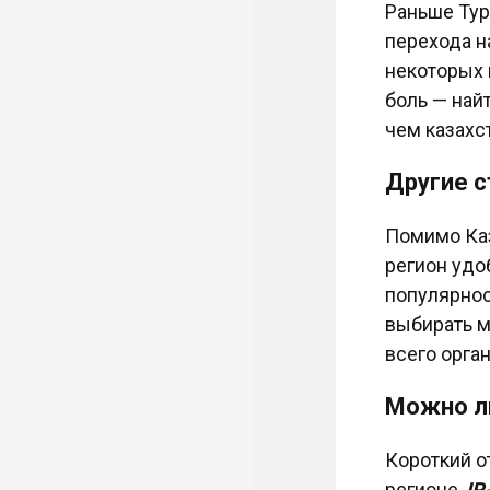
Раньше Тур
перехода н
некоторых 
боль — най
чем казахс
Другие 
Помимо Каз
регион удо
популярнос
выбирать м
всего орга
Можно ли
Короткий о
регионе,
IP