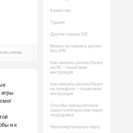
Казахстан
Турция
Другие страны СНГ
Можно ли сменить регион
без VPN
есяц назад
Как сменить регион Steam
на ПК – пошаговая
инструкция
ные
Как сменить регион Steam
на телефоне – пошаговая
е игры
инструкция
 смог
Способы смены региона:
самостоятельно или через
посредника
той
обы и к
Через виртуальную карту