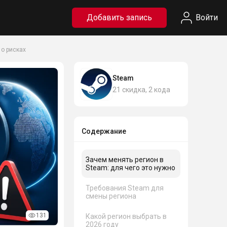
Добавить запись
Войти
 о рисках
Steam
21
скидка
,
2
кода
Содержание
Зачем менять регион в
Steam: для чего это нужно
Требования Steam для
смены региона
131
Какой регион выбрать в
2026 году