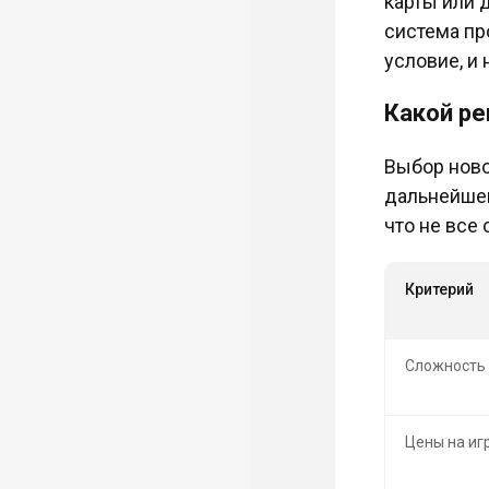
карты или 
система пр
условие, и 
Какой ре
Выбор ново
дальнейшег
что не все
Критерий
Сложность 
Цены на иг