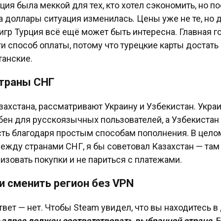
ция была меккой для тех, кто хотел сэкономить, но п
а доллары ситуация изменилась. Цены уже не те, но 
игр Турция всё ещё может быть интересна. Главная г
ти способ оплаты, потому что турецкие карты достать
танские.
страны СНГ
ахстана, рассматривают Украину и Узбекистан. Укра
бен для русскоязычных пользователей, а Узбекистан
ть благодаря простым способам пополнения. В целом
ежду странами СНГ, я бы советовал Казахстан — та
низовать покупки и не париться с платежами.
 сменить регион без VPN
твет — нет. Чтобы Steam увидел, что вы находитесь в
-адрес должен соответствовать выбранной стране
. 