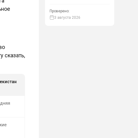
га
ьное
Проверено:
3 августа 2026
во
у сказать,
екистан
дняя
кие