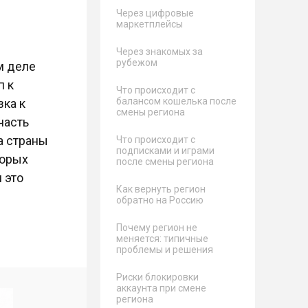
Через цифровые
маркетплейсы
Через знакомых за
рубежом
м деле
п к
Что происходит с
балансом кошелька после
зка к
смены региона
часть
а страны
Что происходит с
подписками и играми
торых
после смены региона
 это
Как вернуть регион
обратно на Россию
Почему регион не
меняется: типичные
проблемы и решения
Риски блокировки
аккаунта при смене
региона