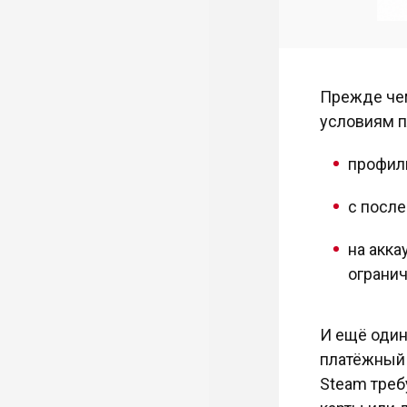
Прежде чем
условиям п
профиль
с после
на акка
огранич
И ещё один
платёжный 
Steam треб