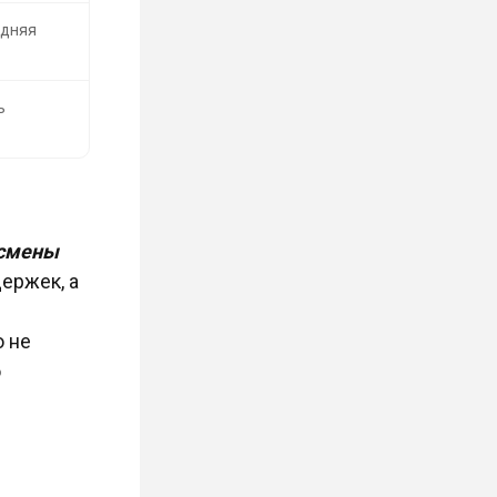
дняя
ь
 смены
держек, а
о не
о