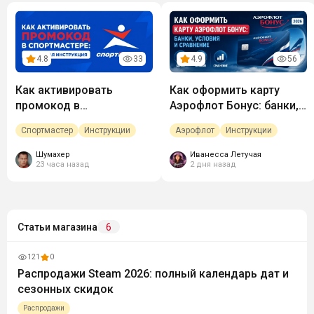
4.8
33
4.9
56
Как активировать
Как оформить карту
промокод в
Аэрофлот Бонус: банки,
Спортмастере:
условия и сравнение
Спортмастер
Инструкции
Аэрофлот
Инструкции
пошаговая инструкция
Шумахер
Иванесса Летучая
23 часа назад
2 дня назад
Статьи магазина
6
121
0
Распродажи Steam 2026: полный календарь дат и
сезонных скидок
Распродажи