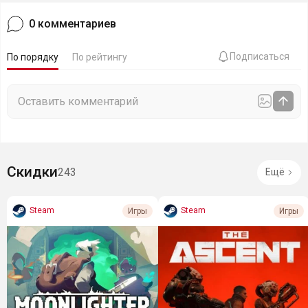
0
комментариев
Подписаться
По порядку
По рейтингу
Скидки
243
Ещё
Steam
Steam
Игры
Игры