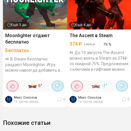
Ещё
3 дн.
Ещё
4 дн.
Moonlighter отдают
The Ascent в Steam
бесплатно
374
₽
1499
₽
75
%
Бесплатно
До 10 августа The Ascent
можно взять в Steam за 374₽
В Steam бесплатно
со скидкой 75%. Предложения
раздают Moonlighter. Игру
с ключами и гифтами можно
можно навсегда добавить в
отдельно проверить на Plati и
библиотеку до 9 августа,
GGSEL. Киберпанковая экшен-
20:00. Action-RPG с
6
°
-1
°
RPG про мир, где...
элементами roguelite про
Уилла - торговца, который
мечтает стать...
Макс Соколов
Макс Соколов
0
0
12 часов назад
15 часов назад
Похожие статьи