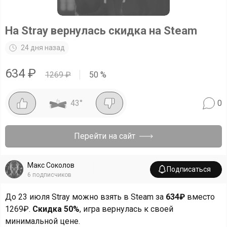
На Stray вернулась скидка на Steam
24 дня назад
634
₽
1269
₽
50
%
43
°
0
Перейти на сайт
Макс Соколов
Подписаться
6
подписчиков
До 23 июля Stray можно взять в Steam за
634₽
вместо
1269₽.
Скидка 50%
, игра вернулась к своей
минимальной цене.