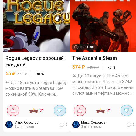
Ещё
1 дн.
Rogue Legacy с хорошей
The Ascent в Steam
скидкой
374
₽
1499
₽
75
%
55
₽
550
₽
90
%
До 10 августа The Ascent
можно взять в Steam за 374₽
До 18 августа Rogue Legacy
со скидкой 75%. Предложения
можно взять в Steam за 55₽
с ключами и гифтами можно
со скидкой 90%. Ключи и
отдельно проверить на Plati и
гифты можно посмотреть на
GGSEL. Киберпанковая экшен-
Plati и GGSEL. Сложный
2
°
2
°
RPG про мир, где...
рогалайт, где после смерти
героя забег продолжает его...
Макс Соколов
Макс Соколов
0
0
2 дня назад
3 дня назад