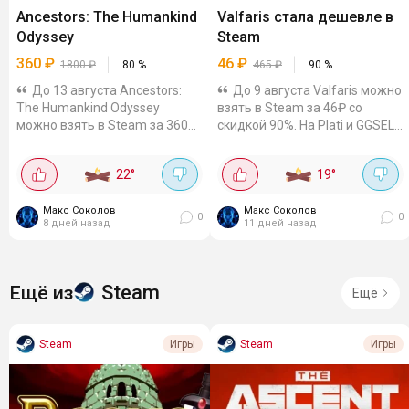
Ancestors: The Humankind
Valfaris стала дешевле в
Odyssey
Steam
360
₽
46
₽
1800
₽
80
%
465
₽
90
%
До 13 августа Ancestors:
До 9 августа Valfaris можно
The Humankind Odyssey
взять в Steam за 46₽ со
можно взять в Steam за 360₽
скидкой 90%. На Plati и GGSEL
со скидкой 80%. Предложения
можно отдельно глянуть
по ключам и гифтам можно
ключи и гифты. Брутальный
22
°
19
°
сверить на Plati и GGSEL.
2D-экшен про Териона,
Симулятор выживания от
который возвращается в...
третьего лица...
Макс Соколов
Макс Соколов
0
0
8 дней назад
11 дней назад
Steam
Ещё из
Ещё
Steam
Steam
Игры
Игры