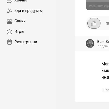
Халява
Еда и продукты
Банки
Игры
Ваня С
Розыгрыши
7
подпи
Маг
Ёмк
инд
Эле