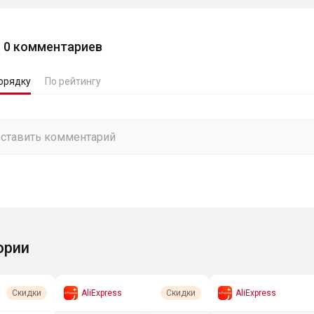
0
комментариев
орядку
По рейтингу
ории
AliExpress
AliExpress
Скидки
Скидки