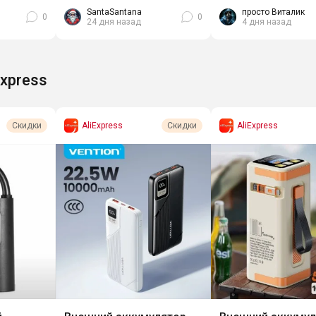
подпитать на 55% всего...
 часа за
плоский корпус толщ
SantaSantana
просто Виталик
0
0
24 дня назад
4 дня назад
Express
AliExpress
AliExpress
Скидки
Скидки