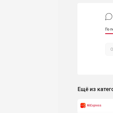
По п
Ещё из катег
AliExpress