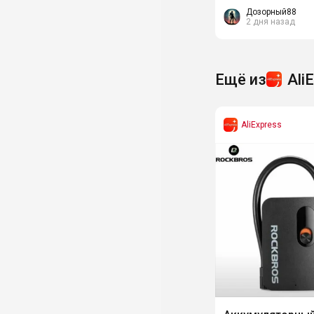
заряжается быстро,
Дозорный88
2 дня назад
3-4...
Ещё из
Ali
AliExpress