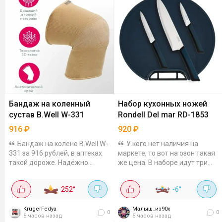
Бандаж на коленный
Набор кухонных ножей
сустав B.Well W-331
Rondell Del mar RD-1853
916
₽
920
₽
Бандаж на колено B.Well W-
У кого нет наличия на
331 за 916 рублей, в аптеках
маркете, то вот на озон такая
такой дороже. Надёжно
же цена. В наборе идут три
фиксирует колено и помогает
самых нужных ножа
избежать травмирования.
(поварской, универсальный,
252
°
-6
°
Бандаж ортопедический с
нож для овощей) + классная
усиливающей...
разделочная...
KrugerFedya
Малыш_из90х
0
0
5 часов назад
5 часов назад