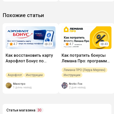
Похожие статьи
4.7
23
4.7
43
Как восстановить карту
Как потратить бонусы
Аэрофлот Бонус по
Лемана Про: программа
номеру телефона
лояльности и условия
Лемана ПРО (Леруа Мерлен)
списания
Аэрофлот
Инструкции
Инструкции
Маэстро
Arctic Fox
1 день назад
2 дня назад
Статьи магазина
30